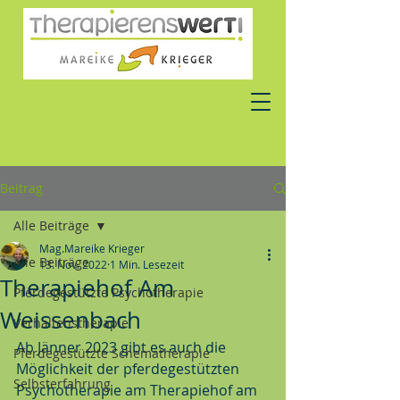
Beitrag
Alle Beiträge
Mag.Mareike Krieger
Alle Beiträge
13. Nov. 2022
1 Min. Lesezeit
Therapiehof Am
Pferdegestützte Psychotherapie
Weissenbach
Verhaltenstherapie
Ab Jänner 2023 gibt es auch die 
Pferdegestützte Schematherapie
Möglichkeit der pferdegestützten 
Selbsterfahrung
Psychotherapie am Therapiehof am 