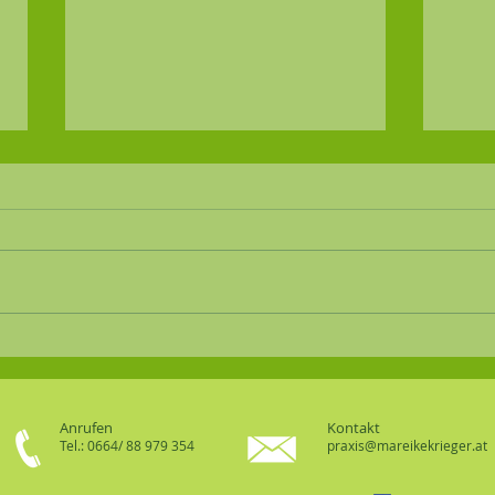
EMDR
Pferdegestützte
Gruppenselbsterfahrung
Verhaltenstherapie/
Modusarbeit
Anrufen
Kontakt
Tel.: 0664/ 88 979 354
praxis@mareikekrieger.at