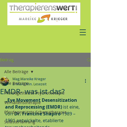
Beitrag
Alle Beiträge
Mag.Mareike Krieger
Alle Beiträge
8. Mai
2 Min. Lesezeit
EMDR- was ist das?
Pferdegestützte Psychotherapie
„Eye Movement Desensitization 
Verhaltenstherapie
and Reprocessing (EMDR)
 ist eine, 
Pferdegestützte Schematherapie
von 
Dr. Francine Shapiro
 1989 – 
1991 entwickelte, etablierte 
Selbsterfahrung