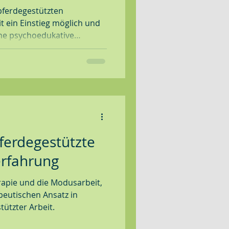
pferdegestützten
it ein Einstieg möglich und
eine psychoedukative
k, um ein gemeinsames
rmöglichen.
pferdegestützte
rfahrung
rapie und die Modusarbeit,
peutischen Ansatz in
ützter Arbeit.