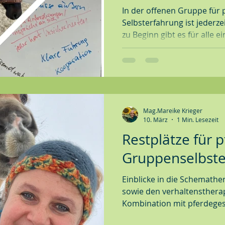
Modusarbeit
In der offenen Gruppe für 
Selbsterfahrung ist jederze
zu Beginn gibt es für alle 
Einführung in die Themati
Arbeiten an den Modi zu e
Mag.Mareike Krieger
10. März
1 Min. Lesezeit
Restplätze für 
Gruppenselbste
Einblicke in die Schemathe
sowie den verhaltensthera
Kombination mit pferdegest