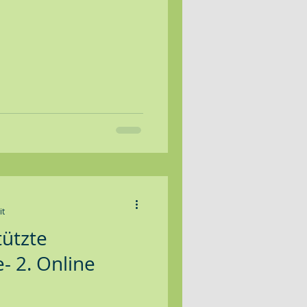
it
tützte
- 2. Online