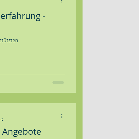
terfahrung -
stützten
it
e Angebote